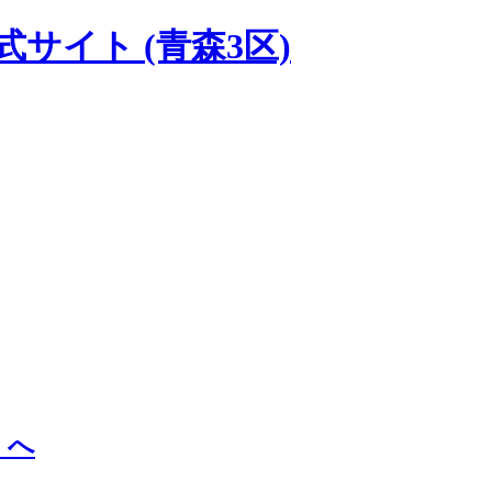
式サイト
(青森3区)
」へ