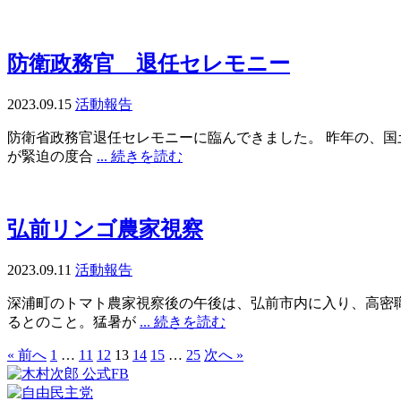
防衛政務官 退任セレモニー
2023.09.15
活動報告
防衛省政務官退任セレモニーに臨んできました。 昨年の、国
が緊迫の度合
... 続きを読む
弘前リンゴ農家視察
2023.09.11
活動報告
深浦町のトマト農家視察後の午後は、弘前市内に入り、高密職栽
るとのこと。猛暑が
... 続きを読む
« 前へ
1
…
11
12
13
14
15
…
25
次へ »