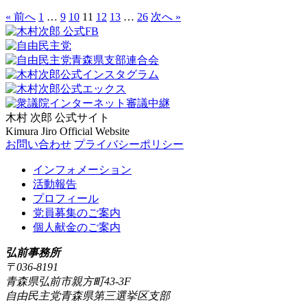
« 前へ
1
…
9
10
11
12
13
…
26
次へ »
木村 次郎
公式サイト
Kimura Jiro Official Website
お問い合わせ
プライバシーポリシー
インフォメーション
活動報告
プロフィール
党員募集のご案内
個人献金のご案内
弘前事務所
〒036-8191
青森県弘前市親方町43-3F
自由民主党青森県第三選挙区支部