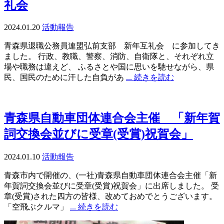
礼会
2024.01.20
活動報告
青森県退職公務員連盟弘前支部 新年互礼会 に参加してき
ました。 行政、教職、警察、消防、自衛隊と、それぞれ立
場や職務は違えど、 ふるさとや国に思いを馳せながら、県
民、国民のために汗した自負があ
... 続きを読む
青森県自動車団体連合会主催 「新年賀
詞交換会並びに受章(受賞)祝賀会」
2024.01.10
活動報告
青森市内で開催の、(一社)青森県自動車団体連合会主催「新
年賀詞交換会並びに受章(受賞)祝賀会」に出席しました。 受
章(受賞)された四方の皆様、改めておめでとうございます。
「空飛ぶクルマ」
... 続きを読む