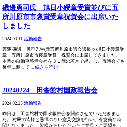
磯邊勇司氏 旭日小綬章受賞並びに五
所川原市市褒賞受章祝賀会に出席いた
しました
2024.03.11
活動報告
褒褒 磯邊 勇司先生(元五所川原市議会議長)の旭日小綬章受
章・五所川原市市褒章受賞 祝賀会に出席してきました。
本業の自動車整備会社を３１歳の若さで起こし、市議会でも
長年に渡って
... 続きを読む
20240224 田舎館村国政報告会
2024.02.25
活動報告
昨日は、田舎館村で国政報告会を開催させていただきまし
た。 村民の皆様と忌憚のない意見交換を行い、有意義な時
間となりました。 皆様からいただいたご意見・ご要望をし