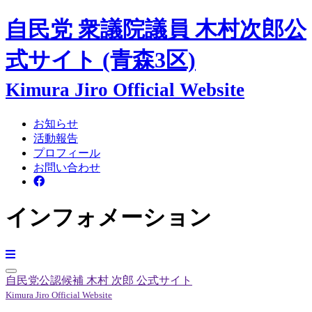
自民党 衆議院議員
木村次郎
公
式サイト
(青森3区)
Kimura Jiro Official Website
お知らせ
活動報告
プロフィール
お問い合わせ
インフォメーション
自民党公認候補
木村 次郎
公式サイト
Kimura Jiro Official Website