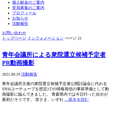
個人献金のご案内
党員募集のご案内
プロフィール
お知らせ
活動報告
お問い合わせ
トップページ
インフォメーション
ページ 21
青年会議所による衆院選立候補予定者
PR動画撮影
2021.09.19
活動報告
青年会議所主催の衆院選立候補予定者公開討論会に代わる
SNS(ユーチューブを想定)での情報発信の事前準備として動
画撮影に臨んできました。 青森県内では今日行った自分が
最初だそうです。 皆さま、いずれ
... 続きを読む