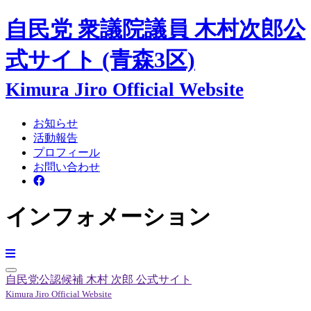
自民党 衆議院議員
木村次郎
公
式サイト
(青森3区)
Kimura Jiro Official Website
お知らせ
活動報告
プロフィール
お問い合わせ
インフォメーション
自民党公認候補
木村 次郎
公式サイト
Kimura Jiro Official Website