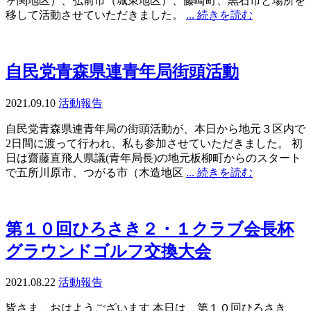
ヶ関地区）、弘前市（城東地区）、藤崎町、黒石市と場所を
移して活動させていただきました。
... 続きを読む
自民党青森県連青年局街頭活動
2021.09.10
活動報告
自民党青森県連青年局の街頭活動が、本日から地元３区内で
2日間に渡って行われ、私も参加させていただきました。 初
日は齋藤直飛人県議(青年局長)の地元板柳町からのスタート
で五所川原市、つがる市（木造地区
... 続きを読む
第１０回ひろさき２・１クラブ会長杯
グラウンドゴルフ交換大会
2021.08.22
活動報告
皆さま、おはようございます 本日は、第１０回ひろさき