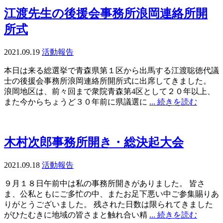
江渡先生の後援会事務所浪岡連絡所開
所式
2021.09.19
活動報告
本日は来る総選挙で青森県第１区から出馬する江渡聡徳代議
士の後援会事務所浪岡連絡所開所式に出席してきました。
浪岡地区は、前々回まで衆院青森第4区として２０年以上、
また今からちょうど３０年前に県議選に
... 続きを読む
木村次郎事務所開き・総決起大会
2021.09.18
活動報告
９月１８日午前中は私の事務所開きがありました。 皆さ
ま、公私ともにご多忙の中、またお足下悪い中ご参集賜りあ
りがとうございました。 残された日数は限られてきました
がひたむきに地域の皆さまと触れ合い精
... 続きを読む