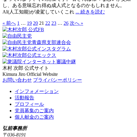
し、ある意味忘れ得ぬ成人式となるのかもしれません。
AI(人工知能)が凌駕していくこれ
... 続きを読む
« 前へ
1
…
19
20
21
22
23
…
26
次へ »
木村 次郎
公式サイト
Kimura Jiro Official Website
お問い合わせ
プライバシーポリシー
インフォメーション
活動報告
プロフィール
党員募集のご案内
個人献金のご案内
弘前事務所
〒036-8191