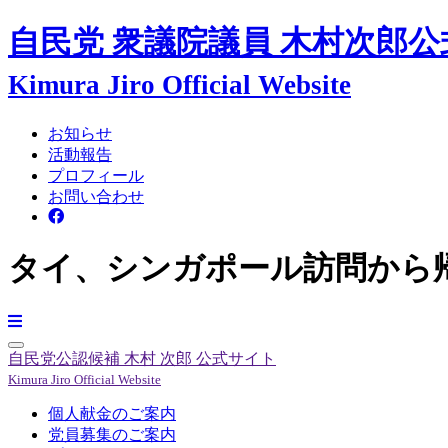
自民党 衆議院議員
木村次郎
公
Kimura Jiro Official Website
お知らせ
活動報告
プロフィール
お問い合わせ
タイ、シンガポール訪問から
自民党公認候補
木村 次郎
公式サイト
Kimura Jiro Official Website
個人献金のご案内
党員募集のご案内