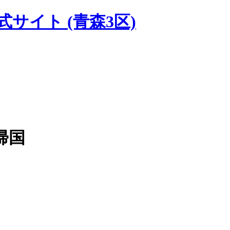
式サイト
(青森3区)
帰国