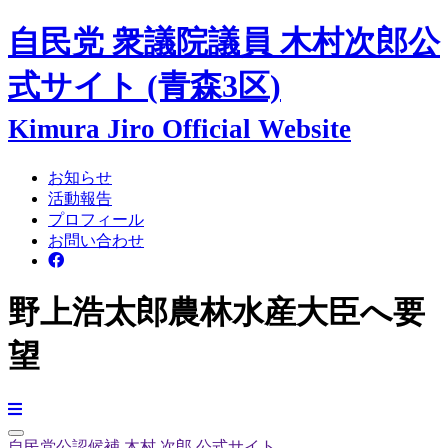
自民党 衆議院議員
木村次郎
公
式サイト
(青森3区)
Kimura Jiro Official Website
お知らせ
活動報告
プロフィール
お問い合わせ
野上浩太郎農林水産大臣へ要
望
自民党公認候補
木村 次郎
公式サイト