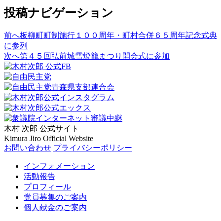
投稿ナビゲーション
前へ
板柳町町制施行１００周年・町村合併６５周年記念式典
に参列
次へ
第４５回弘前城雪燈籠まつり開会式に参加
木村 次郎
公式サイト
Kimura Jiro Official Website
お問い合わせ
プライバシーポリシー
インフォメーション
活動報告
プロフィール
党員募集のご案内
個人献金のご案内