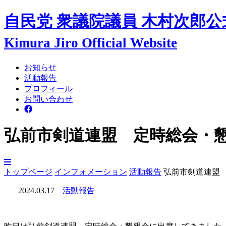
自民党 衆議院議員
木村次郎
公
Kimura Jiro Official Website
お知らせ
活動報告
プロフィール
お問い合わせ
弘前市剣道連盟 定時総会・
トップページ
インフォメーション
活動報告
弘前市剣道連盟
2024.03.17
活動報告