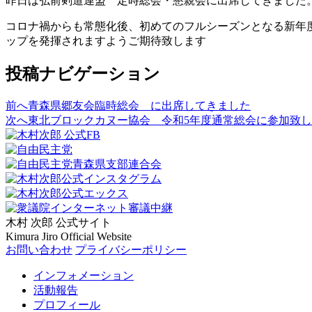
昨日は弘前剣道連盟 定時総会・懇親会に出席してきました
コロナ禍からも常態化後、初めてのフルシーズンとなる新年
ップを発揮されますようご期待致します
投稿ナビゲーション
前へ
青森県郷友会臨時総会 に出席してきました
次へ
東北ブロックカヌー協会 令和5年度通常総会に参加致
木村 次郎
公式サイト
Kimura Jiro Official Website
お問い合わせ
プライバシーポリシー
インフォメーション
活動報告
プロフィール