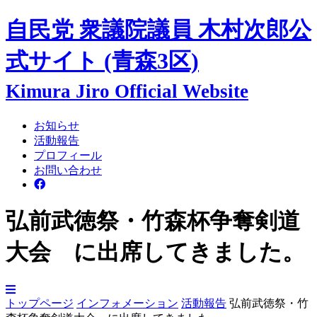
自民党 衆議院議員
木村次郎
公
式サイト
(青森3区)
Kimura Jiro Official Website
お知らせ
活動報告
プロフィール
お問い合わせ
弘前武徳祭・竹森杯争奪剣道
大会 に出席してきました。
トップページ
インフォメーション
活動報告
弘前武徳祭・竹