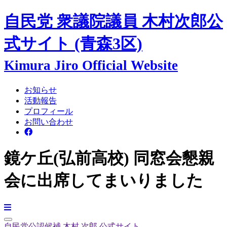
自民党 衆議院議員
木村次郎
公
式サイト
(青森3区)
Kimura Jiro Official Website
お知らせ
活動報告
プロフィール
お問い合わせ
鏡ケ丘(弘前高校) 同窓会懇親
会に出席してまいりました
自民党公認候補
木村 次郎
公式サイト