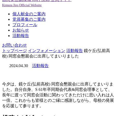
Kimura Jiro Official Website
個人献金のご案内
党員募集のご案内
プロフィール
お知らせ
活動報告
お問い合わせ
トップページ
インフォメーション
活動報告
鏡ケ丘(弘前高
校) 同窓会懇親会に出席してまいりました
2024.04.30
活動報告
今夕は、鏡ケ丘(弘前高校) 同窓会懇親会に出席してまいりま
した。自分自身、S 61年卒同期会代表&同窓会理事として、
長年に渡って同窓会活動に関わってきただけに思い入れは人
一倍。これからも皆様とのご縁に感謝しながら、母校の発展
を応援して参ります。