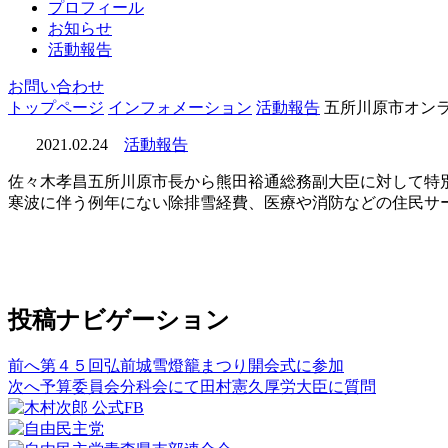
プロフィール
お知らせ
活動報告
お問い合わせ
トップページ
インフォメーション
活動報告
五所川原市オン
2021.02.24
活動報告
佐々木孝昌五所川原市長から熊田裕通総務副大臣に対して特
寒波に伴う例年にない除排雪経費、医療や消防などの住民サ
投稿ナビゲーション
前へ
第４５回弘前城雪燈籠まつり開会式に参加
次へ
予算委員会分科会にて田村憲久厚労大臣に質問