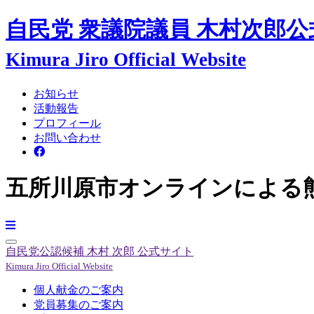
自民党 衆議院議員
木村次郎
公
Kimura Jiro Official Website
お知らせ
活動報告
プロフィール
お問い合わせ
五所川原市オンラインによる
自民党公認候補
木村 次郎
公式サイト
Kimura Jiro Official Website
個人献金のご案内
党員募集のご案内