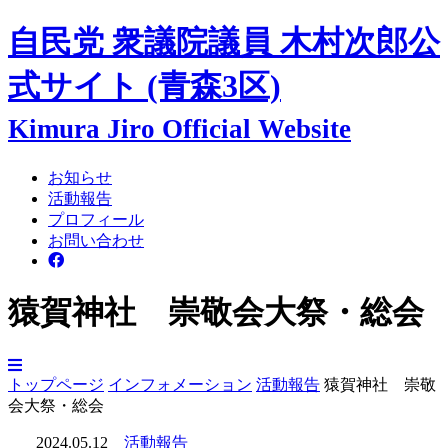
自民党 衆議院議員
木村次郎
公
式サイト
(青森3区)
Kimura Jiro Official Website
お知らせ
活動報告
プロフィール
お問い合わせ
猿賀神社 崇敬会大祭・総会
トップページ
インフォメーション
活動報告
猿賀神社 崇敬
会大祭・総会
2024.05.12
活動報告