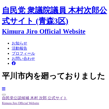
自民党 衆議院議員
木村次郎
公
式サイト
(青森3区)
Kimura Jiro Official Website
お知らせ
活動報告
プロフィール
お問い合わせ
平川市内を廻っておりました
自民党公認候補
木村 次郎
公式サイト
Kimura Jiro Official Website