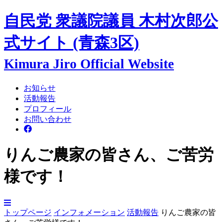
自民党 衆議院議員
木村次郎
公
式サイト
(青森3区)
Kimura Jiro Official Website
お知らせ
活動報告
プロフィール
お問い合わせ
りんご農家の皆さん、ご苦労
様です！
トップページ
インフォメーション
活動報告
りんご農家の皆