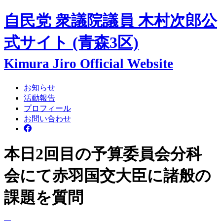
自民党 衆議院議員
木村次郎
公
式サイト
(青森3区)
Kimura Jiro Official Website
お知らせ
活動報告
プロフィール
お問い合わせ
本日2回目の予算委員会分科
会にて赤羽国交大臣に諸般の
課題を質問