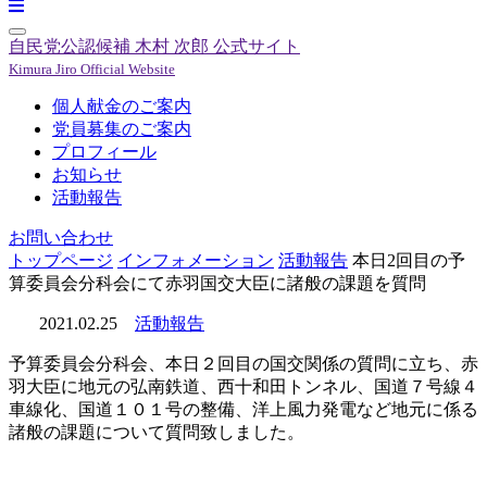
自民党公認候補
木村 次郎
公式サイト
Kimura Jiro Official Website
個人献金のご案内
党員募集のご案内
プロフィール
お知らせ
活動報告
お問い合わせ
トップページ
インフォメーション
活動報告
本日2回目の予
算委員会分科会にて赤羽国交大臣に諸般の課題を質問
2021.02.25
活動報告
予算委員会分科会、本日２回目の国交関係の質問に立ち、赤
羽大臣に地元の弘南鉄道、西十和田トンネル、国道７号線４
車線化、国道１０１号の整備、洋上風力発電など地元に係る
諸般の課題について質問致しました。