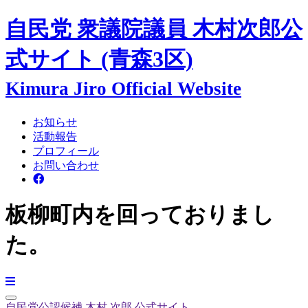
自民党 衆議院議員
木村次郎
公
式サイト
(青森3区)
Kimura Jiro Official Website
お知らせ
活動報告
プロフィール
お問い合わせ
板柳町内を回っておりまし
た。
自民党公認候補
木村 次郎
公式サイト