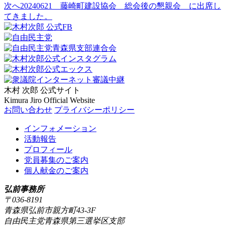
次へ
20240621 藤崎町建設協会 総会後の懇親会 に出席し
てきました。
木村 次郎
公式サイト
Kimura Jiro Official Website
お問い合わせ
プライバシーポリシー
インフォメーション
活動報告
プロフィール
党員募集のご案内
個人献金のご案内
弘前事務所
〒036-8191
青森県弘前市親方町43-3F
自由民主党青森県第三選挙区支部