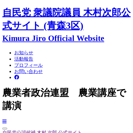
自民党 衆議院議員
木村次郎
公
式サイト
(青森3区)
Kimura Jiro Official Website
お知らせ
活動報告
プロフィール
お問い合わせ
農業者政治連盟 農業講座で
講演
自民党公認候補
木村 次郎
公式サイト