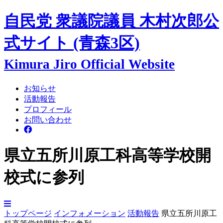
自民党 衆議院議員
木村次郎
公
式サイト
(青森3区)
Kimura Jiro Official Website
お知らせ
活動報告
プロフィール
お問い合わせ
県立五所川原工科高等学校開
校式に参列
トップページ
インフォメーション
活動報告
県立五所川原工