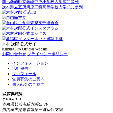
前へ
藤崎町立藤崎中央小学校入学式に参列
次へ
県立五所川原工科高等学校入学式に参列
木村 次郎
公式サイト
Kimura Jiro Official Website
お問い合わせ
プライバシーポリシー
インフォメーション
活動報告
プロフィール
党員募集のご案内
個人献金のご案内
弘前事務所
〒036-8191
青森県弘前市親方町43-3F
自由民主党青森県第三選挙区支部