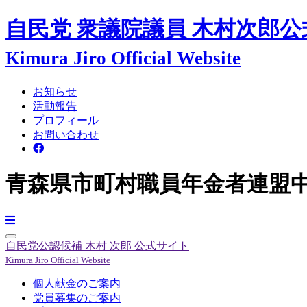
自民党 衆議院議員
木村次郎
公
Kimura Jiro Official Website
お知らせ
活動報告
プロフィール
お問い合わせ
青森県市町村職員年金者連盟中
自民党公認候補
木村 次郎
公式サイト
Kimura Jiro Official Website
個人献金のご案内
党員募集のご案内