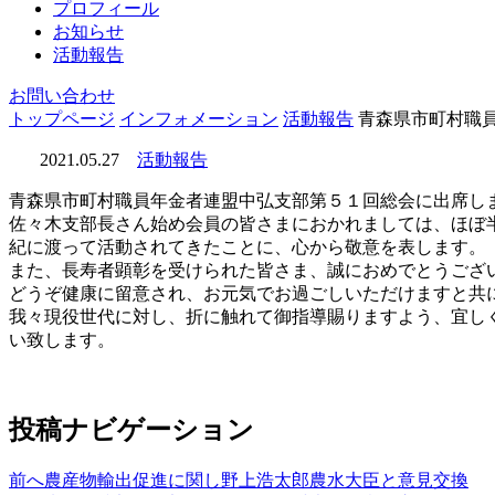
プロフィール
お知らせ
活動報告
お問い合わせ
トップページ
インフォメーション
活動報告
青森県市町村職員
2021.05.27
活動報告
青森県市町村職員年金者連盟中弘支部第５１回総会に出席し
佐々木支部長さん始め会員の皆さまにおかれましては、ほぼ
紀に渡って活動されてきたことに、心から敬意を表します。
また、長寿者顕彰を受けられた皆さま、誠におめでとうござ
どうぞ健康に留意され、お元気でお過ごしいただけますと共
我々現役世代に対し、折に触れて御指導賜りますよう、宜し
い致します。
投稿ナビゲーション
前へ
農産物輸出促進に関し野上浩太郎農水大臣と意見交換