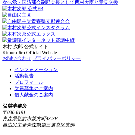
次へ
党・国防部会副部会長として西村大臣と意見交換
木村 次郎
公式サイト
Kimura Jiro Official Website
お問い合わせ
プライバシーポリシー
インフォメーション
活動報告
プロフィール
党員募集のご案内
個人献金のご案内
弘前事務所
〒036-8191
青森県弘前市親方町43-3F
自由民主党青森県第三選挙区支部