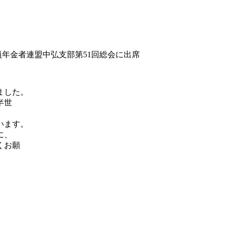
年金者連盟中弘支部第51回総会に出席
ました。
半世
います。
に、
くお願