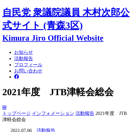
自民党 衆議院議員
木村次郎
公
式サイト
(青森3区)
Kimura Jiro Official Website
お知らせ
活動報告
プロフィール
お問い合わせ
2021年度 JTB津軽会総会
トップページ
インフォメーション
活動報告
2021年度 JTB
津軽会総会
2021.07.06
活動報告