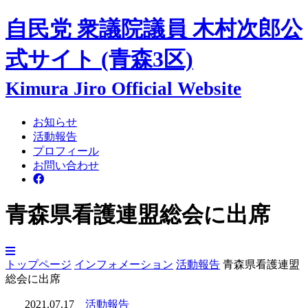
自民党 衆議院議員
木村次郎
公
式サイト
(青森3区)
Kimura Jiro Official Website
お知らせ
活動報告
プロフィール
お問い合わせ
青森県看護連盟総会に出席
トップページ
インフォメーション
活動報告
青森県看護連盟
総会に出席
2021.07.17
活動報告