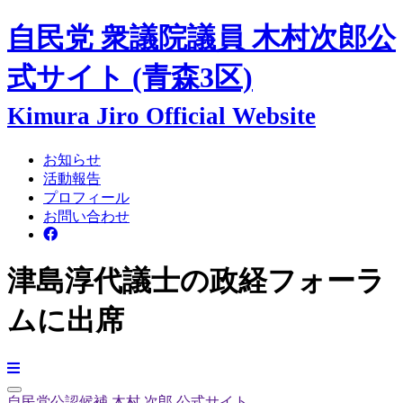
自民党 衆議院議員
木村次郎
公
式サイト
(青森3区)
Kimura Jiro Official Website
お知らせ
活動報告
プロフィール
お問い合わせ
津島淳代議士の政経フォーラ
ムに出席
自民党公認候補
木村 次郎
公式サイト