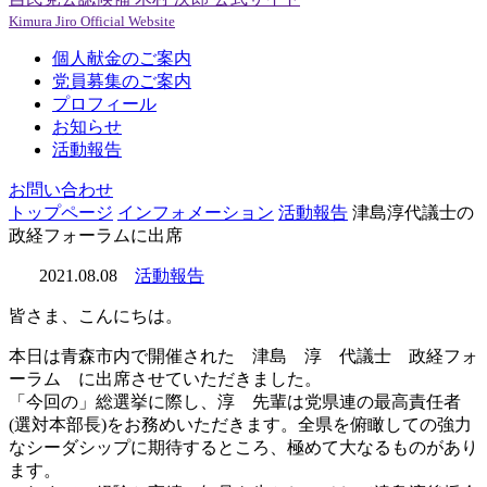
Kimura Jiro Official Website
個人献金のご案内
党員募集のご案内
プロフィール
お知らせ
活動報告
お問い合わせ
トップページ
インフォメーション
活動報告
津島淳代議士の
政経フォーラムに出席
2021.08.08
活動報告
皆さま、こんにちは。
本日は青森市内で開催された 津島 淳 代議士 政経フォ
ーラム に出席させていただきました。
「今回の」総選挙に際し、淳 先輩は党県連の最高責任者
(選対本部長)をお務めいただきます。全県を俯瞰しての強力
なシーダシップに期待するところ、極めて大なるものがあり
ます。