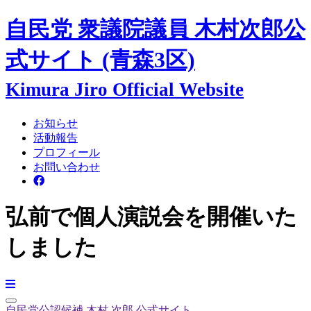
自民党 衆議院議員
木村次郎
公
式サイト
(青森3区)
Kimura Jiro Official Website
お知らせ
活動報告
プロフィール
お問い合わせ
弘前で個人演説会を開催いた
しました
自民党公認候補
木村 次郎
公式サイト