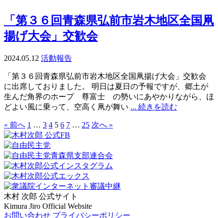
「第３６回青森県弘前市岩木地区全国凧
揚げ大会」交歓会
2024.05.12
活動報告
「第３６回青森県弘前市岩木地区全国凧揚げ大会」交歓会
に出席しておりました。 明日は夏日の予報ですが、郷土が
生んだ角界のホープ 尊富士 の勢いにあやかりながら、ほ
どよい風に乗って、空高く凧が舞い
... 続きを読む
« 前へ
1
…
3
4
5
6
7
…
25
次へ »
木村 次郎
公式サイト
Kimura Jiro Official Website
お問い合わせ
プライバシーポリシー