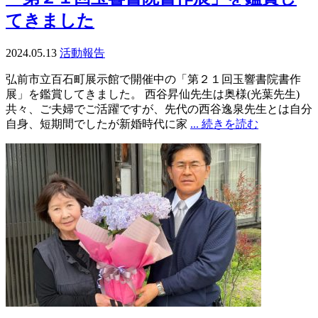
てきました
2024.05.13
活動報告
弘前市立百石町展示館で開催中の「第２１回玉響書院書作
展」を鑑賞してきました。 西谷昇仙先生は奥様(光葉先生)
共々、ご夫婦でご活躍ですが、先代の西谷逸泉先生とは自分
自身、短期間でしたが新婚時代に家
... 続きを読む