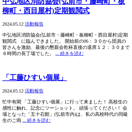
中弘地区消防協会(弘前市・藤崎町・板
柳町・西目屋村)定期観閲式
2024.05.12
活動報告
中弘地区消防協会(弘前市・藤崎町・板柳町・西目屋村)定期
観閲式 に臨んできました。 開始前の06：３０から団員の
皆さんを激励、最後の懇親会乾杯直後の退席１２：３０まで
６時間の長丁場でした。
... 続きを読む
「工藤ひすい個展」
2024.05.12
活動報告
忙中有閑 「工藤ひすい個展」に行って来ました！ 高校生の
感性に触れ、記念にツーショット。 頑張ってください！ 会
場となった「五十石館」(弘前市内)は、私の高校時代の同級
生のご両
... 続きを読む