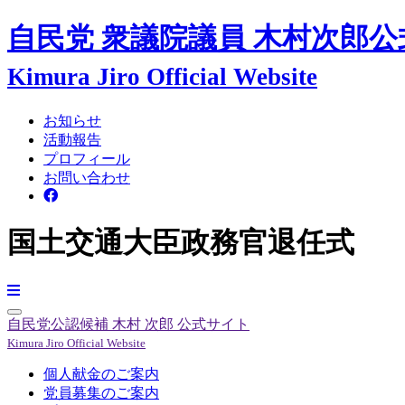
自民党 衆議院議員
木村次郎
公
Kimura Jiro Official Website
お知らせ
活動報告
プロフィール
お問い合わせ
国土交通大臣政務官退任式
自民党公認候補
木村 次郎
公式サイト
Kimura Jiro Official Website
個人献金のご案内
党員募集のご案内