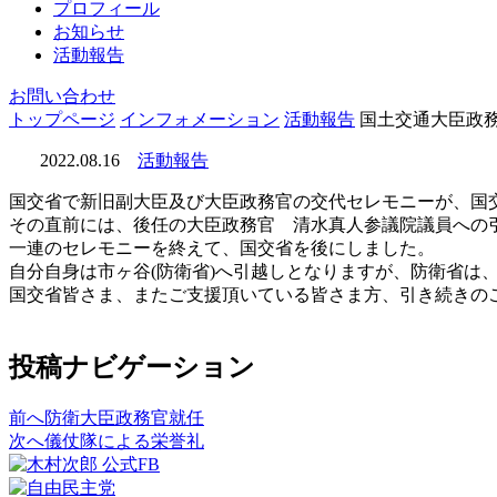
プロフィール
お知らせ
活動報告
お問い合わせ
トップページ
インフォメーション
活動報告
国土交通大臣政
2022.08.16
活動報告
国交省で新旧副大臣及び大臣政務官の交代セレモニーが、国
その直前には、後任の大臣政務官 清水真人参議院議員への
一連のセレモニーを終えて、国交省を後にしました。
自分自身は市ヶ谷(防衛省)へ引越しとなりますが、防衛省は
国交省皆さま、またご支援頂いている皆さま方、引き続きの
投稿ナビゲーション
前へ
防衛大臣政務官就任
次へ
儀仗隊による栄誉礼